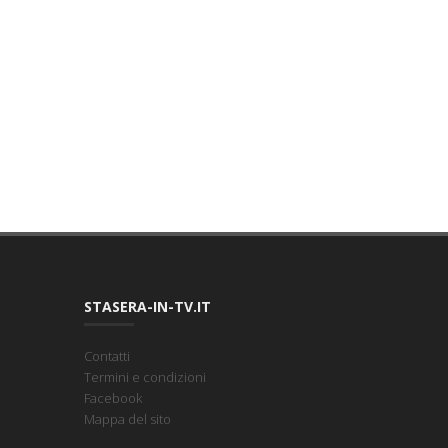
STASERA-IN-TV.IT
Contatti
Termini e condizioni
Facebook
Mappa del sito