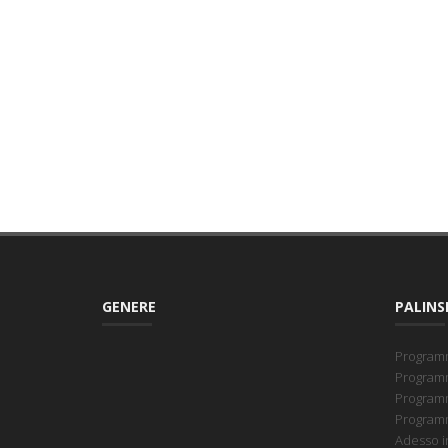
GENERE
PALINS
Programm
Programm
Programm
Programmi
Adesso in