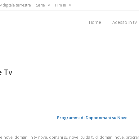
 digitale terrestre
Serie Tv
Film in Tv
Home
Adesso in tv
e Tv
Programmi di Dopodomani su Nove
 nove, domani in tv nove, domani su nove, guida tv di domani nove, progra