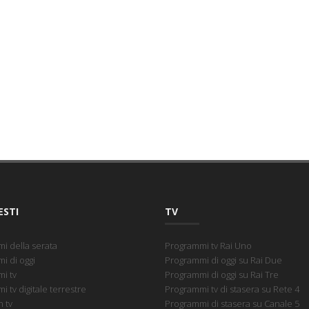
ESTI
TV
i della serata
Programmi tv Rai Uno
i di oggi
Programmi di oggi su Rai Due
i tv
Programmi di oggi su Rai Tre
 tv digitale terrestre
Programmi tv di stasera su Rete 4
 tv
Programmi di stasera su Canale 5